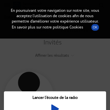
Radio-immo.fr
Premiere webradio d'information immobiliere
En poursuivant votre navigation sur notre site, vous
acceptez l’utilisation de cookies afin de nous
Liste des intervenants
permettre d’améliorer votre expérience utilisateur.
En savoir plus sur notre politique Cookies
OK
Tout afficher
Animateurs
Invités
Affiner les résultats
Tout
A
B
C
D
E
F
Lancer l'écoute de la radio
G
H
I
J