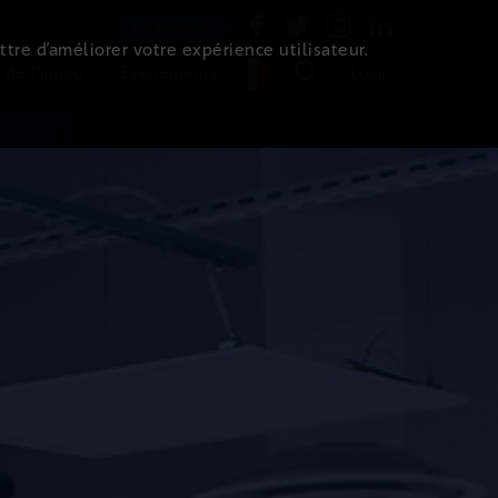
Newsletter
ttre d’améliorer votre expérience utilisateur.
 de l'immo
Evénements
Login