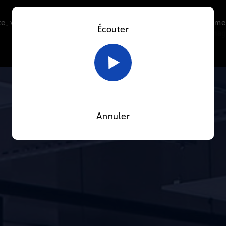
e, vous acceptez l’utilisation de cookies afin de nous perme
Écouter
Le direct
Thématiques
La radio
Le mag
En savoir plus sur notre politique Cookies
OK
Annuler