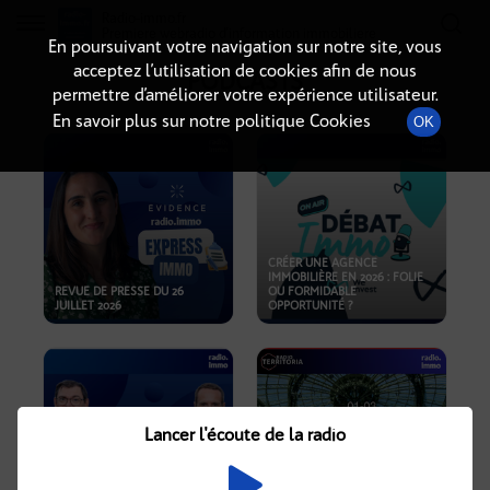
Radio-immo.fr
Premiere webradio d'information immobiliere
En poursuivant votre navigation sur notre site, vous
acceptez l’utilisation de cookies afin de nous
PODCASTS
permettre d’améliorer votre expérience utilisateur.
En savoir plus sur notre politique Cookies
OK
CRÉER UNE AGENCE
IMMOBILIÈRE EN 2026 : FOLIE
REVUE DE PRESSE DU 26
OU FORMIDABLE
JUILLET 2026
OPPORTUNITÉ ?
Lancer l'écoute de la radio
CRISE IMMOBILIÈRE, PRIX EN
BAISSE, NOUVELLES