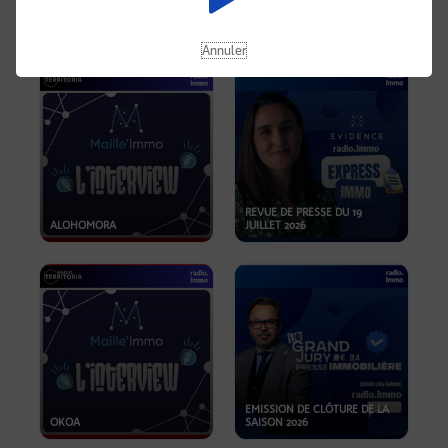
OPPORTUNITÉS… ET SI LE BON
PLAN SE TROUVAIT LÀ OÙ ON
EMISSION SPÉCIALE SIBCA
NE REGARDE PAS ASSEZ ?
2026
Annuler
REVUE DE PRESSE DU 19
ALOHOMORA
JUILLET 2026
EMISSION DE CLÔTURE DE LA
OKOA
SAISON 2026