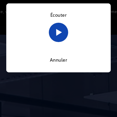
e, vous acceptez l’utilisation de cookies afin de nous perme
Écouter
Le direct
Thématiques
La radio
Le mag
En savoir plus sur notre politique Cookies
OK
Annuler