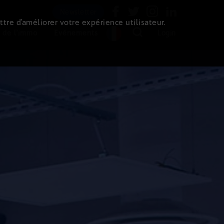
Newsletter
ttre d’améliorer votre expérience utilisateur.
 de l'immo
Evénements
Login