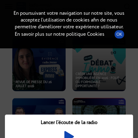
Radio-immo.fr
Premiere webradio d'information immobiliere
En poursuivant votre navigation sur notre site, vous
acceptez l’utilisation de cookies afin de nous
PODCASTS
permettre d’améliorer votre expérience utilisateur.
En savoir plus sur notre politique Cookies
OK
CRÉER UNE AGENCE
IMMOBILIÈRE EN 2026 : FOLIE
REVUE DE PRESSE DU 26
OU FORMIDABLE
JUILLET 2026
OPPORTUNITÉ ?
Lancer l'écoute de la radio
CRISE IMMOBILIÈRE, PRIX EN
BAISSE, NOUVELLES