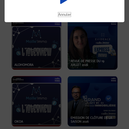
OPPORTUNITÉS… ET SI LE BON
PLAN SE TROUVAIT LÀ OÙ ON
EMISSION SPÉCIALE SIBCA
NE REGARDE PAS ASSEZ ?
2026
Annuler
REVUE DE PRESSE DU 19
ALOHOMORA
JUILLET 2026
EMISSION DE CLÔTURE DE LA
OKOA
SAISON 2026