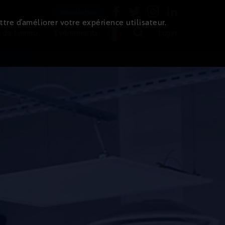
Newsletter
ttre d’améliorer votre expérience utilisateur.
 de l'immo
Evénements
Login