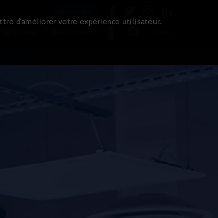
Newsletter
ttre d’améliorer votre expérience utilisateur.
 de l'immo
Evénements
Login