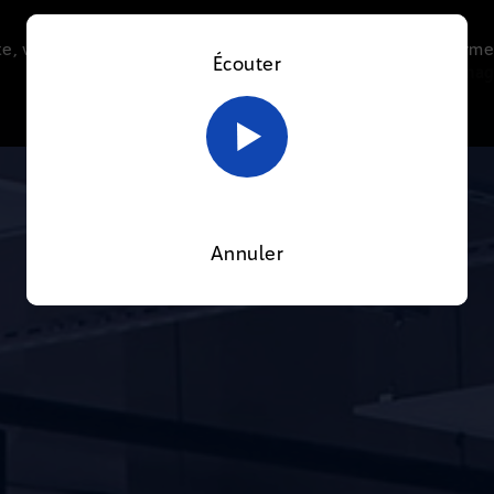
e, vous acceptez l’utilisation de cookies afin de nous perme
Écouter
Le direct
Thématiques
La radio
Le mag
En savoir plus sur notre politique Cookies
OK
Annuler